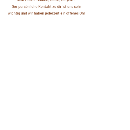
Der persönliche Kontakt zu dir ist uns sehr
wichtig und wir haben jederzeit ein offenes Ohr
für deine Anliegen.
Händler
werden
Los geht's
Hilfe
Über uns